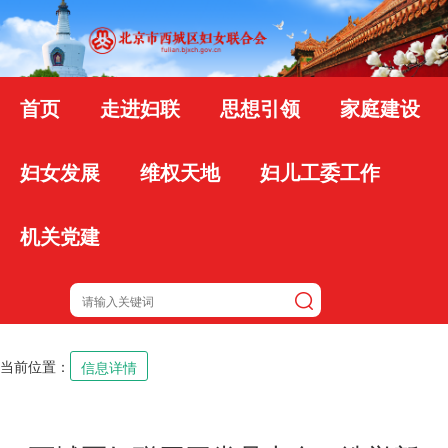
首页
走进妇联
思想引领
家庭建设
妇女发展
维权天地
妇儿工委工作
机关党建
当前位置：
信息详情