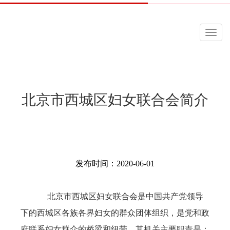
切
换
导
航
北京市西城区妇女联合会简介
发布时间：2020-06-01
北京市西城区妇女联合会是中国共产党领导
下的西城区各族各界妇女的群众团体组织，是党和政
府联系妇女群众的桥梁和纽带。其机关主要职责是：