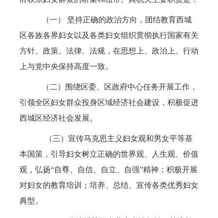
（一）
坚持正确的政治方向，团结教育西城
区各族各界妇女以及各类妇女组织贯彻执行国家有关
方针、政策、法律、法规，在思想上、政治上、行动
上与党中央保持高度一致。
（二）围绕区委、区政府中心任务开展工作，
引领全区妇女群众投身区域经济社会建设，积极促进
西城区经济社会发展。
（三）宣传马克思主义妇女观和男女平等基
本国策，引导妇女树立正确的世界观、人生观、价值
观，弘扬
“自尊、自信、自立、自强”精神；积极开展
对妇女的教育培训；培养、总结、宣传各类优秀妇女
典型。