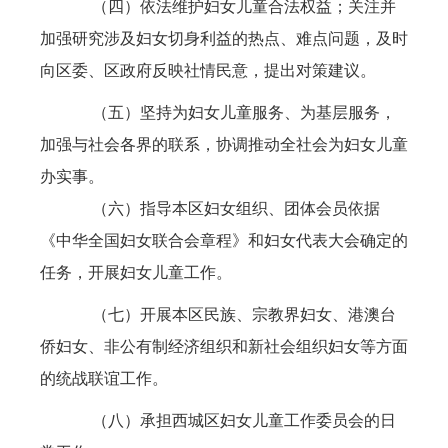
（四）依法维护妇女儿童合法权益；关注并
加强研究涉及妇女切身利益的热点、难点问题，及时
向区委、区政府反映社情民意，提出对策建议。
（五）坚持为妇女儿童服务、为基层服务，
加强与社会各界的联系，协调推动全社会为妇女儿童
办实事。
（六）指导本区妇女组织、团体会员依据
《中华全国妇女联合会章程》和妇女代表大会确定的
任务，开展妇女儿童工作。
（七）开展本区民族、宗教界妇女、港澳台
侨妇女、非公有制经济组织和新社会组织妇女等方面
的统战联谊工作。
（八）承担西城区妇女儿童工作委员会的日