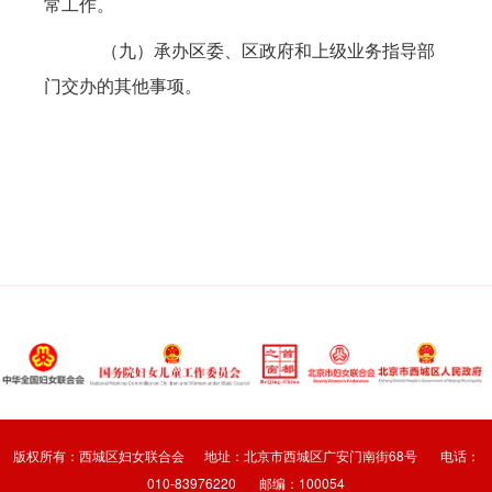
常工作。
（九）承办区委、区政府和上级业务指导部
门交办的其他事项。
版权所有：西城区妇女联合会 地址：北京市西城区广安门南街68号 电话：
010-83976220 邮编：100054